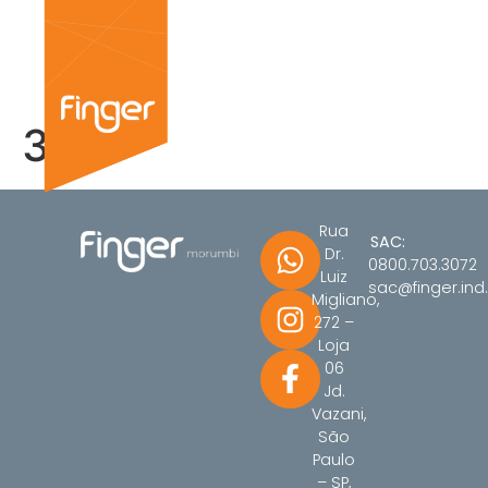
3
Rua
SAC:
Dr.
0800.703.3072
Luiz
sac@finger.ind.
Migliano,
272 –
Loja
06
Jd.
Vazani,
São
Paulo
– SP,