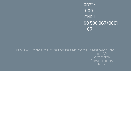
05711-
000
CNPJ
60.530.967/0001-
07
© 2024 Todos os direitos reservados.
Desenvolvido
por V4
Company |
Powered by
BOZ