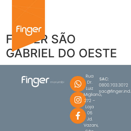
FINGER SÃO
GABRIEL DO OESTE
Rua
SAC:
Dr.
0800.703.3072
Luiz
sac@finger.ind.
Migliano,
272 –
Loja
06
Jd.
Vazani,