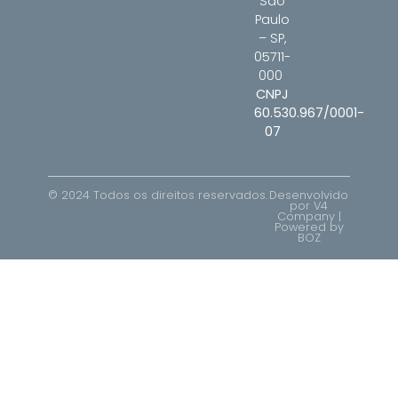
São
Paulo
– SP,
05711-
000
CNPJ
60.530.967/0001-
07
© 2024 Todos os direitos reservados.
Desenvolvido
por V4
Company |
Powered by
BOZ