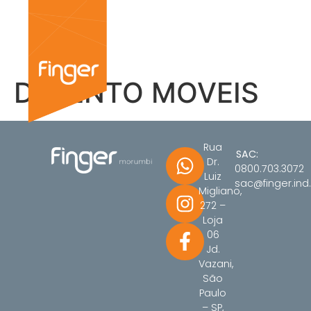
DI BENTO MOVEIS
Rua
SAC:
Dr.
0800.703.3072
Luiz
sac@finger.ind.
Migliano,
272 –
Loja
06
Jd.
Vazani,
São
Paulo
– SP,