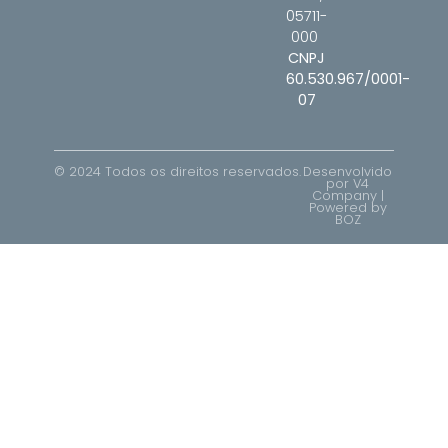
05711-
000
CNPJ
60.530.967/0001-
07
© 2024 Todos os direitos reservados.
Desenvolvido
por V4
Company |
Powered by
BOZ