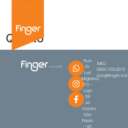
Quarto
Rua
SAC:
Dr.
0800.703.3072
Luiz
sac@finger.ind.
Migliano,
272 –
Loja
06
Jd.
Vazani,
São
Paulo
– SP,