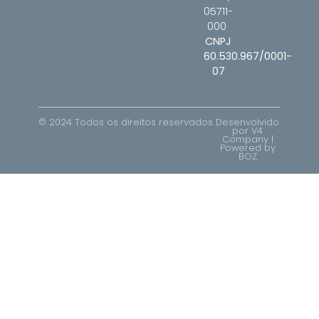
05711-
000
CNPJ
60.530.967/0001-
07
© 2024 Todos os direitos reservados.
Desenvolvido
por V4
Company |
Powered by
BOZ